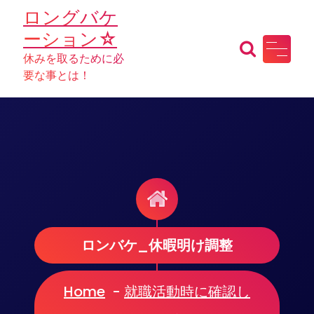
Skip
ロングバケ
to
ーション☆
content
休みを取るために必
要な事とは！
ロンバケ_休暇明け調整
Home
-
就職活動時に確認し